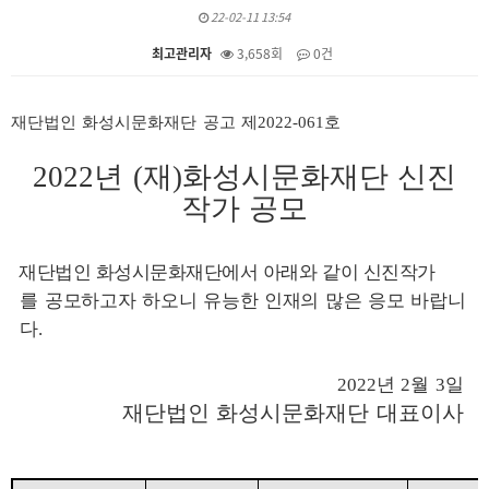
22-02-11 13:54
최고관리자
3,658회
0건
본문
재단법인 화성시문화재단 공고 제
2022-061
호
2022
년
(
재
)
화성시문화재단 신진
작가 공모
재단법인 화성시문화재단에서 아래와 같이 신진작가
를
공모하고자 하오니 유능한 인재
의 많은 응모 바랍니
다
.
2022
년
2
월
3
일
재단법인 화성시문화재단 대표이사