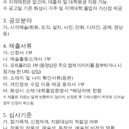
※
지역제한은 없으며
,
대졸자 및 대학원생 지원 가능
※
공고일 기준 화성시 거주 및 지역대학 졸업자 가산점 제공
3.
공모분야
가
.
시각예술
(
회화
,
조각
,
설치
,
사진
,
만화
,
디자인
,
공예
,
영상
등
)
4.
제출서류
가
.
신청서
1
부
나
.
예술활동소개서
1
부
다
.
포트폴리오
1
부
(
동영상은 주요 캡쳐 이미지를 첨부하거나 시
청가능 한
URL
삽입
)
라
.
소재지 및 나이 확인서류
(
등본
)
마
.
개인정보 수집
이용
·
제공 동의서
1
부
바
.
화성시 소재 대학졸업증명서
*
해당자에 한함
※
제출된 자료는 일체 반환하지 않으며
,
선정된 후 기재사항이 허위로 드러날
경우 선정이 취소됨
5.
심사기준
가
.
참가
목적
,
신청자격
,
지원대상의 적절성 여부
나
.
작품의 작품성
,
예술성
,
독창성
,
예술적 비전의 명확