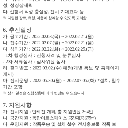
성
,
성장잠재력
다
.
신청서 작성 충실성
,
전시 기대효과 등
※
다양한 장르
,
유형
,
계층이 참여할 수 있도록 고려함
6.
추진일정
가
.
공고기간
: 2022.02.03.(
목
) ~ 2022.02.21.(
월
)
나
.
접수기간
: 2022.02.07.(
월
) ~ 2022.02.21.(
월
)
다
.
심의기간
: 2022.02.22.(
화
) ~ 2022.02.25.(
금
)
-
1
차 행정심사
:
신청자격 및 분류심사
-
2
차 서류심사
:
심사위원 심사
라
.
결과발표
:
2022
.03.02.(
수
)
예정
(
개별 통보 및 홈페이지
게시
)
마
.
전시운영
:
2022
.05.30.(
월
) ~
2022
.07.05.(
화
) *
설치
,
철수
기간 포함
※
상기 일정은 진행상황에 따라 변경될 수 있습니다
.
7.
지원사항
가
.
전시지원
:
단체전 개최
,
총 지원인원
2~4
인
나
.
공간지원
:
동탄아트스페이스
공간제공
(
275
㎡
)
다
.
운영지원
:
작품운송 및 설치 철수
,
전시홍보물
,
작품 보