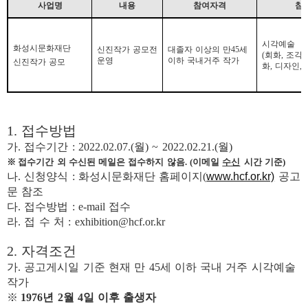
사업명
내용
참여자격
참
시각예술
화성시문화재단
신진작가 공모전
대졸자 이상의 만
45
세
(
회화
,
조각
,
운영
이하 국내거주 작가
신진작가 공모
화
,
디자인
,
1.
접수방법
가
.
접수기간
: 2022.02.07.(
월
) ~ 2022.02.21.(
월
)
※
접수기간 외 수신된 메일은 접수하지 않음
. (
이메일
수신
시간 기준
)
나
.
신청양식
:
화성시문화재단 홈페이지
(
www.hcf.or.kr)
공고
문 참조
다
.
접수방법
: e-mail
접수
라
.
접 수 처
: exhibition@hcf.or.kr
2.
자격조건
가
.
공고게시일 기준 현재 만
45
세 이하 국내 거주 시각예술
작가
※
1976
년
2
월
4
일 이후 출생자