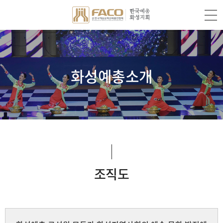
화성예총소개
조직도