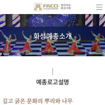
화성예총소개
예총로고설명
깊고 굵은 문화의 뿌리와 나무