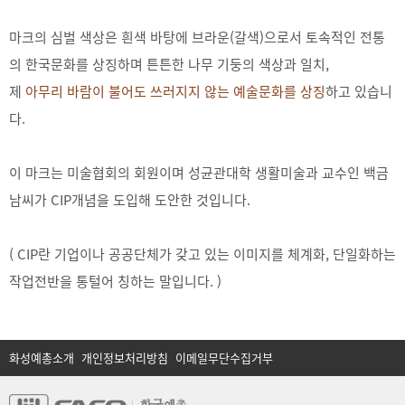
마크의 심벌 색상은 흰색 바탕에 브라운(갈색)으로서 토속적인 전통
의 한국문화를 상징하며 튼튼한 나무 기둥의 색상과 일치,
제
아무리 바람이 불어도 쓰러지지 않는 예술문화를 상징
하고 있습니
다.
이 마크는 미술협회의 회원이며 성균관대학 생활미술과 교수인 백금
남씨가 CIP개념을 도입해 도안한 것입니다.
( CIP란 기업이나 공공단체가 갖고 있는 이미지를 체계화, 단일화하는
작업전반을 통털어 칭하는 말입니다. )
화성예총소개
개인정보처리방침
이메일무단수집거부