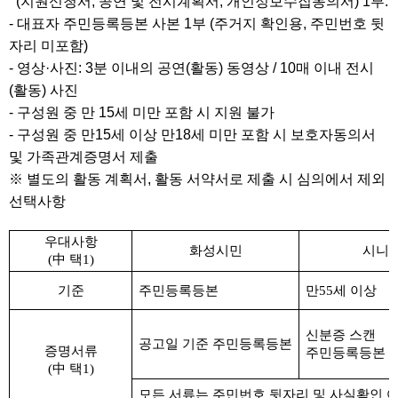
(
지원신청서
,
공연 및 전시계획서
,
개인정보수집동의서
) 1
부
.
-
대표자 주민등록등본 사본
1
부
(
주거지 확인용
,
주민번호 뒷
자리 미포함
)
-
영상
·
사진
: 3
분 이내의 공연
(
활동
)
동영상
/ 10
매 이내 전시
(
활동
)
사진
-
구성원 중 만
15
세 미만 포함 시 지원 불가
-
구성원 중 만
15
세 이상 만
18
세 미만 포함 시 보호자동의서
및 가족관계증명서 제출
※
별도의 활동 계획서
,
활동 서약서로 제출 시 심의에서 제외
선택사항
우대사항
화성시민
시니
(
中
택
1)
기준
주민등록등본
만
55
세 이상
신분증 스캔
공고일 기준 주민등록등본
증명서류
주민등록등본
(
中
택
1)
모든 서류는 주민번호 뒷자리 및 사실확인 