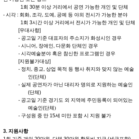
1
회
30
분 이상 거리에서 공연 가능한 개인 및 단체
-
시각
:
회화
,
조각
,
도예
,
공예 등 야외 전시가 가능한 분야
1
회
3
시간 이상 거리에서 전시가 가능한 개인 및 단체
[
우대사항
]
-
공고일 기준 대표자의 주소지가 화성시인 경우
-
시니어
,
장애인
,
다문화 단체인 경우
-
시각예술분야 혹은 참신한 프로그램인 경우
[
지원불가대상
]
-
정치
,
종교
,
상업 목적 등 행사 취지와 맞지 않는 예술
인
(
단체
)
-
실제 공연자가 아닌 대리자 명의로 지원하는 예술인
(
단체
)
-
공고일 기준 경기도 외 지역에 주민등록이 되어있는
예술인
(
단체)
-
구성원 중 만
15
세 미만 포함 시 지원 불가
3.
지원사항
1
회 기준 개인
20
만원
,
단체
30
만원 활동비 지급
(
세금포함
)