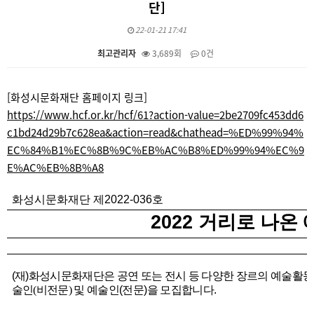
단]
22-01-21 17:41
최고관리자
3,689회
0건
본문
[화성시문화재단 홈페이지 링크]
https://www.hcf.or.kr/hcf/61?action-value=2be2709fc453dd6
c1bd24d29b7c628ea&action=read&chathead=%ED%99%94%
EC%84%B1%EC%8B%9C%EB%AC%B8%ED%99%94%EC%9
E%AC%EB%8B%A8
화성시문화재단 제
2022-036
호
2022
거리로 나온 
(
재
)
화성시문화재단은 공연 또는 전시 등 다양한 장르의 예술활동
술인(비전문) 및 예술인
(
전문
)
을 모집합니다
.