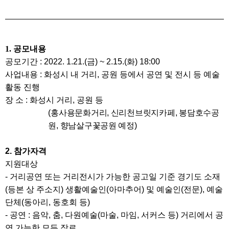
1. 공모내용
공모기간
: 2022. 1.21.(
금
) ~ 2.15.(
화
) 18:00
사업내용
:
화성시 내 거리
,
공원 등에서 공연 및 전시 등 예술
활동 진행
장 소
:
화성시 거리
,
공원 등
(
홍사용문화거리
,
신리천브릿지카페
,
봉담호수공
원
,
향남살구꽃공원 예정
)
2.
참가자격
지원대상
-
거리공연 또는 거리전시가 가능한 공고일 기준 경기도 소재
(
등본 상 주소지
)
생활예술인
(
아마추어
)
및 예술인
(
전문
),
예술
단체
(
동아리
,
동호회 등
)
-
공연
:
음악
,
춤
,
다원예술
(
마술
,
마임
,
서커스 등
)
거리에서 공
연 가능한 모든 장르