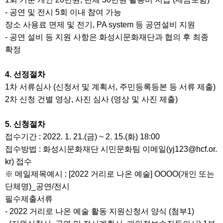
-
공연 및 전시
5
회 이내 참여 가능
장소 사용료 면제 및 전기
, PA system
등 공연설비 지원
-
공연 설비 등 지원 사항은 화성시문화재단과 협의 후 최종
확정
4.
선정절차
1
차 서류심사
(
신청서 및 계획서
,
주민등록등본 등 서류 제출
)
2
차 신청 건별 영상
,
사진 심사
(
영상 및 사진 제출
)
5.
신청절차
접수기간
: 2022. 1. 21.(
금
) ~ 2. 15.(
화
) 18:00
접수방법
:
화성시문화재단 시민문화팀 이메일
(yj123@hcf.or.
kr)
접수
※
메일제목예시
: [2022
거리로 나온 예술
] OOOO(
개인 또는
단체명
)_
공연
/
전시
필수제출서류
- 2022
거리로 나온 예술 활동 지원신청서 양식
(
첨부
1)