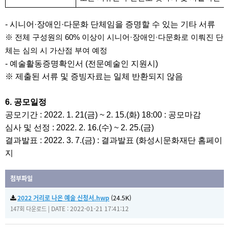
-
시니어
·
장애인
·
다문화 단체임을 증명할 수 있는 기타 서류
60%
·
·
※
전체 구성원의
이상이 시니어
장애인
다문화로 이뤄진 단
체는 심의 시 가산점 부여 예정
-
예술활동증명확인서
(
전문예술인 지원시
)
※
제출된 서류 및 증빙자료는 일체 반환되지 않음
6.
공모일정
공모기간
: 2022. 1. 21(
금
) ~ 2. 15.(
화
) 18:00 :
공모마감
심사 및 선정
: 2022. 2. 16.(
수
) ~ 2. 25.(
금
)
결과발표
: 2022. 3. 7.(
금
) :
결과발표
(
화성시문화재단 홈페이
지
첨부파일
2022 거리로 나온 예술 신청서.hwp
(24.5K)
|
DATE : 2022-01-21 17:41:12
147회 다운로드