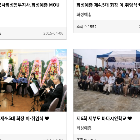
사화성동부지사.화성예총 MOU
화성예총 제4.5대 회장 이.취임식
화성예총
조회수
1552
6
2015-04-06
 제4·5대 회장 이·취임식
제6회 제부도 바다시인학교
화성예총
0
2015-04-02
조회수
1457