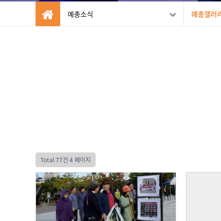
예총소식
예총갤러
Total 77건
4 페이지