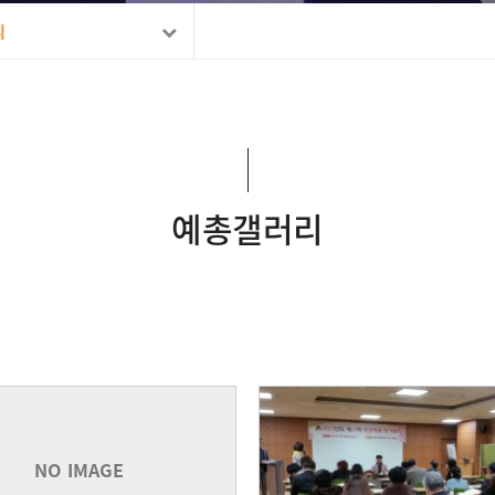
리
예총갤러리
NO IMAGE