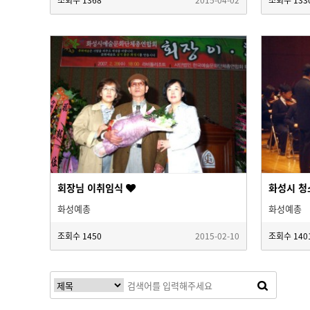
회장님 이취임식
화성시 청
화성예총
화성예총
조회수
1450
2015-02-10
조회수
140