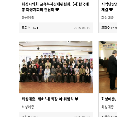
화성시의회 교육복지경제위원회, (사)한국예
지역난방공
총 화성지회의 간담회
체결
화성예총
화성예총
조회수
1621
2015-06-19
조회수
167
화성예총, 제4·5대 회장 이·취임식
화성예총,
화성예총
화성예총
조회수
1368
2015-04-02
조회수
133