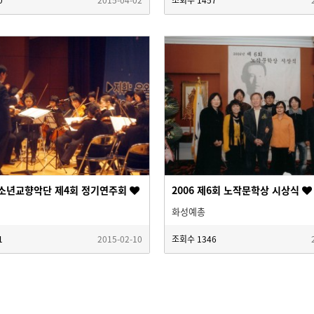
소년교향악단 제4회 정기연주회
2006 제6회 노작문학상 시상식
화성예총
1
2015-02-10
조회수
1346