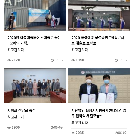
2020년 화성예술투어 ~ 예술로 물든
2020 화성예총 상설공연 "힐링콘서
"모세의 기적,…
트 예술로 토닥토…
최고관리자
최고관리자
2120
12-16
1940
12-16
시의회 간담회 풍경
사단법인 화성시자원봉사센터와의 업
무 협약식 체결모습~
최고관리자
최고관리자
1909
09-09
2035
06-02