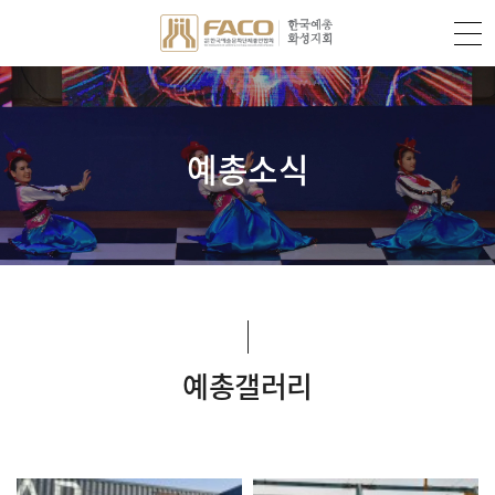
예총소식
예총갤러리