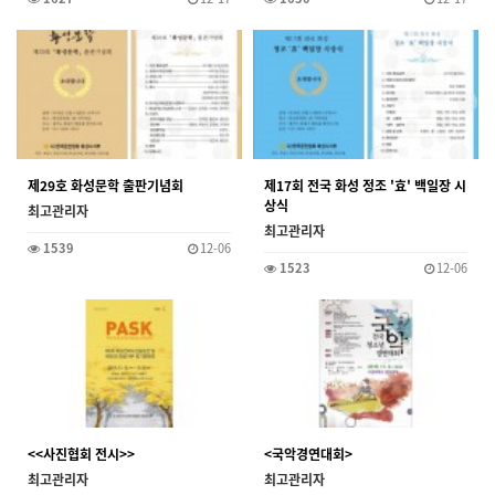
제29호 화성문학 출판기념회
제17회 전국 화성 정조 '효' 백일장 시
상식
최고관리자
최고관리자
1539
12-06
1523
12-06
<<사진협회 전시>>
<국악경연대회>
최고관리자
최고관리자