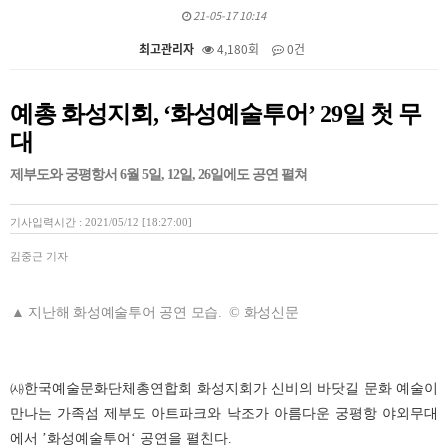
21-05-17 10:14
최고관리자
4,180회
0건
본문
예총 화성지회, ‘화성예술투어’ 29일 첫 무
대
제부도와 궁평항서 6월 5일, 12일, 26일에도 공연 펼쳐
기사입력시간 : 2021/05/12 [18:27:00]
김중근 기자
▲ 지난해 화성예술투어 공연 모습. © 화성신문
㈔
한국예술문화단체총연합회 화성지회가 신비의 바닷길 문화 예술이
만나는 가족섬 제부도 아트파크와 낙조가 아름다운 궁평항 야외무대
에서
’
화성예술투어
‘
공연을 펼친다
.