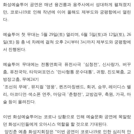
화성예술투어 공연은 매년 융건릉과 용주사에서 성대하게 펼쳐졌지
만
,
코로나
19
로 인해 작년에 이어 올해도 제부도와 궁평항에서 열린
다
.
예술투어 첫 무대는
5
월
29
일
(
토
)
열리며
, 6
월
5
일
(
토
)
과
12
일
(
토
), 26
일
(
토
)
등 총 네 차례에 걸쳐 오후
2
시부터
3
시까지 제부도와 궁평항에
서 진행된다
.
예술투어 무대에는 전통연희극 퓨전사극
’
심청전
‘,
신사랑가
,
버꾸
춤
,
퓨전국악
,
타악퍼포먼스
’
만사형통 운수대통
‘,
귀향
,
진도북춤
,
교
방장고춤
,
무예
24
기
’
조선의 무예
‘,
뮤지컬
’
영웅
‘,
퀸즈마칭밴드
,
회귀
,
승무
,
레이디스 밸
리
,
아코디언
·
색소폰 연주
,
마당극
’
춘향전
‘,
교방검무
,
축원
,
가곡
,
마
술 등이 올려진다
.
이번 화성예술투어는 코로나 상황으로 인해 예술문화 공연에 목말랐
던 화성시민들에게 오아시스 역할을 할 것으로 기대된다
.
양진춘 예총 화성지회장은
“
이번 공연이 코로나
19
로 인한 심리적 안