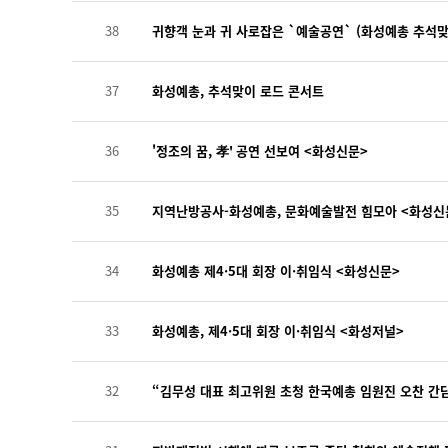
38
귀향객 눈과 귀 사로잡은 `예술공연` (화성예총 추석맞
37
화성예총, 추석맞이 로드 콘서트
36
'정조의 꿈, 孝' 공연 선보여 <화성신문>
35
지역난방공사-화성예총, 문화예술발전 힘모아 <화성신
34
화성예총 제4·5대 회장 이·취임식 <화성신문>
33
화성예총, 제4·5대 회장 이·취임식 <화성저널>
32
“김무성 대표 최고위원 초청 한국예총 임원진 오찬 간