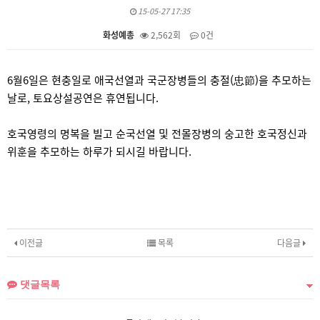
15-05-27 17:35
화성예총
2,562회
0건
본문
6월6일은 현충일로
애국선열과 국군장병들의 충절(忠節)을 추모하는
날로,
토요상설공연은 휴연됩니다.
호국영령의 명복을 빌고 순국선열 및 전몰장병의 숭고한 호국정신과
위훈을 추모하는 하루가 되시길 바랍니다.
이전글
목록
다음글
댓글목록