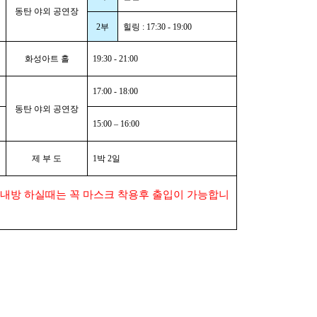
동탄 야외 공연장
2
부
힐링
: 17:30 - 19:00
화성아트 홀
19:30 - 21:00
17:00 - 18:00
동탄 야외 공연장
15:00
–
16:00
제 부 도
1
박
2
일
내방 하실때는 꼭 마스크 착용후 출입이
가능합니