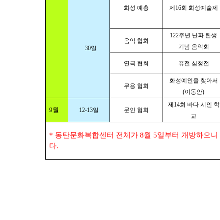
화성 예총
제
16
회 화성예술제
122
주년 난파 탄생
음악 협회
기념 음악회
30
일
연극 협회
퓨전 심청전
화성예인을 찾아서
무용 협회
(
이동안
)
제
14
회 바다 시인 학
9
월
12-13
일
문인 협회
교
*
동탄문화복합센터 전체가
8
월
5
일부터 개방하오니 
다
.