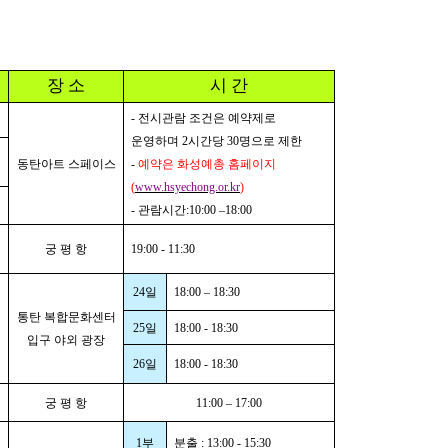
장 소
시 간
-
전시관람 조건은 예약제로
운영하며
2
시간당
30
명으로
제한
동탄아트 스페이스
-
예약은 화성예총 홈페이지
(
www.hsyechong.or.kr
)
-
관람시간
:10:00
–
18:00
궁 평 항
19:00 - 11:30
24
일
18:00
–
18:30
통탄 복합문화센터
25
일
18:00 - 18:30
입구 야외 광장
26
일
18:00 - 18:30
궁 평 항
11:00
–
17:00
1
부
분출
: 13:00 - 15:30