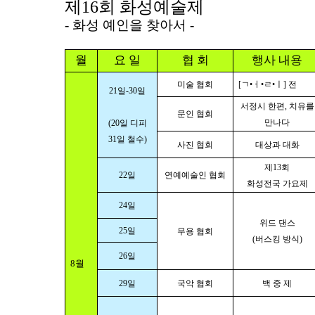
제
16
회
화성예술제
-
화성 예인을 찾아서
-
월
요 일
협 회
행사 내용
미술 협회
[
ㄱ•ㅓ•ㄹ•ㅣ
]
전
21
일
-30
일
서정시 한편
,
치유를
문인 협회
만나다
(20
일 디피
31
일 철수
)
사진 협회
대상과 대화
제
13
회
22
일
연예예술인 협회
화성전국 가요제
24
일
위드 댄스
25
일
무용 협회
(
버스킹 방식
)
26
일
8
월
29
일
국악 협회
백 중 제