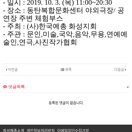
-
일시
:
2019.
10. 3.
(목
) 11:00~20:30
-
장소
:
동탄복합문화센터
야외극장
/
공
연장 주변 체험부스
-
주최
: (
사
)
한국예총
화성지회
-
주관
:
문인
,
미술
,
국악
,
음악
,
무용
,
연예예
술인
,
연극
,
사진작가협회
이전글
목록
다음글
댓글목록
등록된 댓글이 없습니다.
화성예총소개
개인정보처리방침
이메일무단수집거부