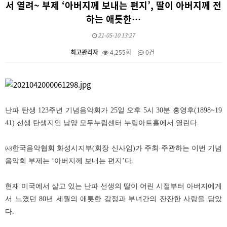
서 열려~ 부제 ‘아버지께 보내는 편지’, 딸이 아버지께 전
하는 애틋한…
21-05-10 13:27
최고관리자
4,255회
0건
본문
난파 탄생
123
주년 기념음악회가
25
일 오후
5
시
30
분 홍영후
(1898~19
41)
선생 탄생지인 남양 모두누림센터 누림아트홀에서 열린다
.
㈔
한국음악협회 화성시지부
(
회장 신사임
)
가 주최
·
주관하는 이번 기념
음악회 부제는
‘
아버지께 보내는 편지
’
다
.
현재 미국에서 살고 있는 난파 선생의 딸이 어린 시절부터 아버지에게
서 느꼈던
80
년 세월의 애틋한 감정과 부녀간의 잔잔한 사랑을 담았
다
.