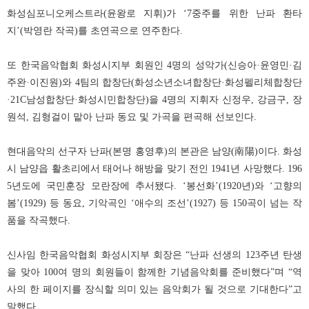
화성심포니오케스트라
(
윤왕로 지휘
)
가
‘7
중주를 위한 난파 환타
지
’(
박영란 작곡
)
를 초연곡으로 연주한다
.
또 한국음악협회 화성시지부 회원인
4
명의 성악가
(
신승아
·
윤영민
·
김
주완
·
이진원
)
와
4
팀의 합창단
(
화성소년소녀합창단
·
화성펠리체합창단
·21C
남성합창단
·
화성시민합창단
)
을
4
명의 지휘자 신정우
,
강금구
,
장
원석
,
김형걸이 맡아 난파 동요 및 가곡을 편곡해 선보인다
.
현대음악의 선구자 난파
(
본명 홍영후
)
의 본관은 남양
(
南陽
)
이다
.
화성
시 남양읍 활초리에서 태어나 해방을 맞기 전인
1941
년 사망했다
. 196
5
년도에 국민훈장 모란장에 추서됐다
. ‘
봉선화
’(1920
년
)
와
‘
고향의
봄
’(1929)
등 동요
,
기악곡인
‘
애수의 조선
’(1927)
등
150
곡이 넘는 작
품을 작곡했다
.
신사임 한국음악협회 화성시지부 회장은
“
난파 선생의
123
주년 탄생
을 맞아
100
여 명의 회원들이 함께한 기념음악회를 준비했다
”
며
“
역
사의 한 페이지를 장식할 의미 있는 음악회가 될 것으로 기대한다
”
고
말했다
.