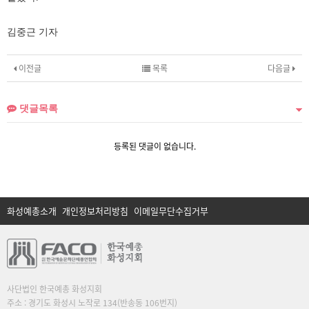
김중근 기자
이전글
목록
다음글
댓글목록
등록된 댓글이 없습니다.
화성예총소개
개인정보처리방침
이메일무단수집거부
사단법인 한국예총 화성지회
주소 : 경기도 화성시 노작로 134(반송동 106번지)